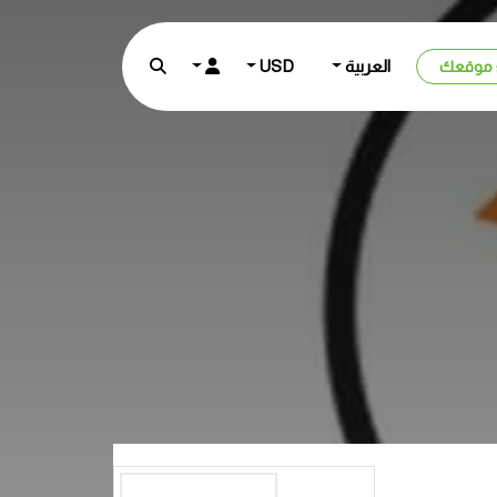
العربية
USD
 موقعك