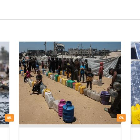
0%
0%